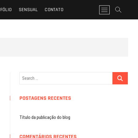
FÓLIO
SENSUAL
CONTATO
M
e
n
u
B
u
t
t
o
n
Search
…
POSTAGENS RECENTES
Título da publicação do blog
COMENTÁRIOS RECENTES